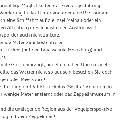
nzählige Möglichkeiten der Freizeitgestaltung.
Wanderung in das Hinterland oder eine Radtour am
h eine Schiffahrt auf die Insel Mainau oder ein
n Affenberg in Salem ist einen Ausflug wert.
portler auch nicht zu kurz.
enige Meter zum kostenfreien
h tauchen (mit der Tauchschule Meersburg) und
urs.
unde Golf bevorzugt, findet im nahen Umkreis viele
ollte das Wetter nicht so gut sein besuchen Sie doch
ingen oder Meersburg!
el für Jung und Alt ist auch das "Sealife" Aquarium in
ur wenige Meter entfernt oder das Zeppelinmuseum in
und die umliegende Region aus der Vogelperspektive
 Flug mit dem Zeppelin an!