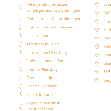
Gelände der Ehemaligen
Sau
Landesgartenschau Überlingen
Apf
Pfahlbauten in Unteruhldingen
Pfä
Traktormuseum Bodensee
Sänt
Insel Mainau
Rave
Affenberg in Salem
Rhei
Tauchschule Meersburg
Stei
Radwege um den Bodensee
Bau
Therme Meersbug
BSB 
Therme Überlingen
Bur
Therme Konstanz
Sealife in Konstanz
Zeppelinmuseum in
Friedrichshafen